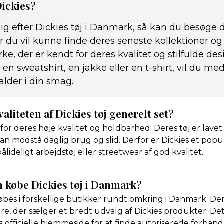
Dickies?
ig efter Dickies tøj i Danmark, så kan du besøge de
 du vil kunne finde deres seneste kollektioner og
ke, der er kendt for deres kvalitet og stilfulde des
 en sweatshirt, en jakke eller en t-shirt, vil du m
alder i din smag.
aliteten af Dickies tøj generelt set?
for deres høje kvalitet og holdbarhed. Deres tøj er lavet
kan modstå daglig brug og slid. Derfor er Dickies et pop
lideligt arbejdstøj eller streetwear af god kvalitet.
 købe Dickies tøj i Danmark?
købes i forskellige butikker rundt omkring i Danmark. Der
re, der sælger et bredt udvalg af Dickies produkter. De
s officielle hjemmeside for at finde autoriserede forhand