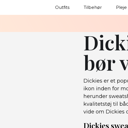
Outfits
Tilbehør
Pleje
Dick
bør 
Dickies er et pop
ikon inden for m
herunder sweatshi
kvalitetstøj til b
vide om Dickies 
Dickies swea