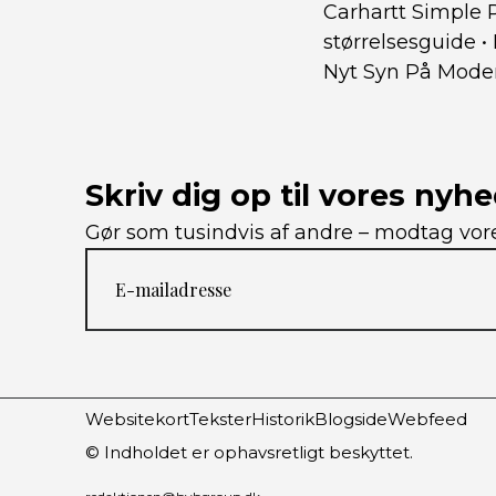
Carhartt Simple 
størrelsesguide
•
Nyt Syn På Mode
Skriv dig op til vores nyh
Gør som tusindvis af andre – modtag vore
Websitekort
Tekster
Historik
Blogside
Webfeed
© Indholdet er ophavsretligt beskyttet.