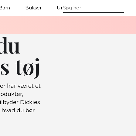
Barn
Bukser
Undertøj
 du
s tøj
er har været et
rodukter,
ilbyder Dickies
lt hvad du bør