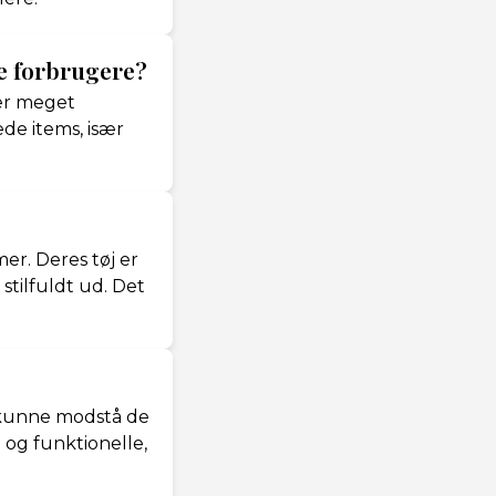
e forbrugere?
ser meget
de items, især
mer. Deres tøj er
stilfuldt ud. Det
t kunne modstå de
e og funktionelle,