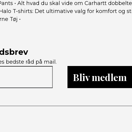
Pants
•
Alt hvad du skal vide om Carhartt dobbel
Halo T-shirts: Det ultimative valg for komfort og sti
rne Tøj
•
edsbrev
s bedste råd på mail.
Bliv medlem