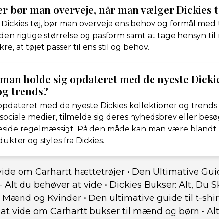
er bør man overveje, når man vælger Dickies t
ickies tøj, bør man overveje ens behov og formål med t
 den rigtige størrelse og pasform samt at tage hensyn til
kre, at tøjet passer til ens stil og behov.
man holde sig opdateret med de nyeste Dicki
og trends?
 opdateret med de nyeste Dickies kollektioner og trend
 sociale medier, tilmelde sig deres nyhedsbrev eller bes
eside regelmæssigt. På den måde kan man være blandt de
kter og styles fra Dickies.
vide om Carhartt hættetrøjer
•
Den Ultimative Guide
 Alt du behøver at vide
•
Dickies Bukser: Alt, Du 
il Mænd og Kvinder
•
Den ultimative guide til t-shi
at vide om Carhartt bukser til mænd og børn
•
Al