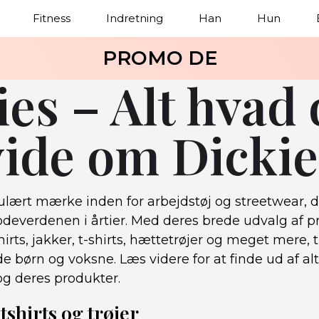
Fitness
Indretning
Han
Hun
PROMO DE
ies – Alt hvad
vide om Dickie
ulært mærke inden for arbejdstøj og streetwear, d
odeverdenen i årtier. Med deres brede udvalg af p
rts, jakker, t-shirts, hættetrøjer og meget mere, t
åde børn og voksne. Læs videre for at finde ud af a
og deres produkter.
tshirts og trøjer