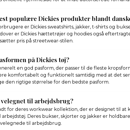
est populære Dickies produkter blandt dansk
rbrugere er Dickies sweatshirts, jakker, t-shirts og buk
ver er Dickies hættetrøjer og hoodies også eftertragte
ætter pris på streetwear-stilen.
asformen på Dickies tøj?
enerelt en god pasform, der passer til de fleste kropsfor
være komfortabelt og funktionelt samtidig med at det ser 
lge den rigtige størrelse for den bedste pasform.
j velegnet til arbejdsbrug?
endt for deres workwear kollektion, der er designet til a
 til arbejdstøj. Deres bukser, skjorter og jakker er holdbar
velegnede til arbejdsbrug.