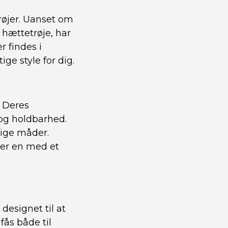
trøjer. Uanset om
m hættetrøje, har
r findes i
ige style for dig.
. Deres
 og holdbarhed.
lige måder.
ler en med et
designet til at
fås både til