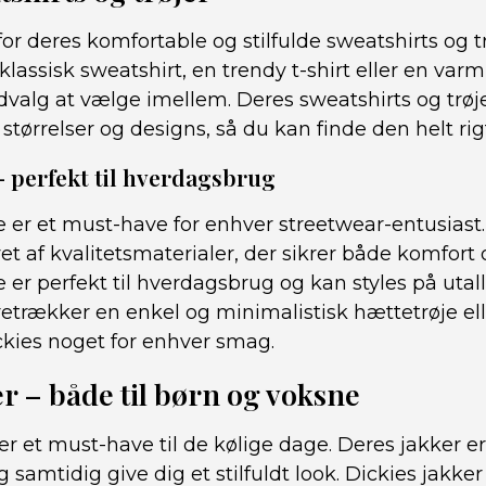
for deres komfortable og stilfulde sweatshirts og 
klassisk sweatshirt, en trendy t-shirt eller en var
udvalg at vælge imellem. Deres sweatshirts og trøje
, størrelser og designs, så du kan finde den helt rigt
– perfekt til hverdagsbrug
e er et must-have for enhver streetwear-entusiast
vet af kvalitetsmaterialer, der sikrer både komfort
 er perfekt til hverdagsbrug og kan styles på utal
etrækker en enkel og minimalistisk hættetrøje el
ickies noget for enhver smag.
er – både til børn og voksne
er et must-have til de kølige dage. Deres jakker er 
samtidig give dig et stilfuldt look. Dickies jakker 