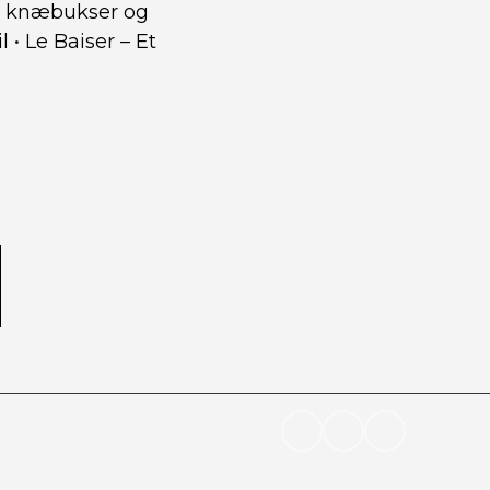
te knæbukser og
l
•
Le Baiser – Et