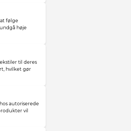
at følge
g undgå høje
stiler til deres
t, hvilket gør
 hos autoriserede
produkter vil