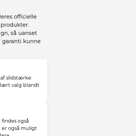
res officielle
 produkter.
ign, så uanset
ed garanti kunne
 af slidstærke
ulært valg blandt
 findes også
t er også muligt
lere.