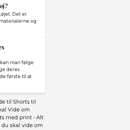
øj?
øjet. Det er
 materialerne og
es
s kan man følge
øge deres
 første til at
 til Shorts til
Skal Vide om
rts med print
•
Alt
t du skal vide om