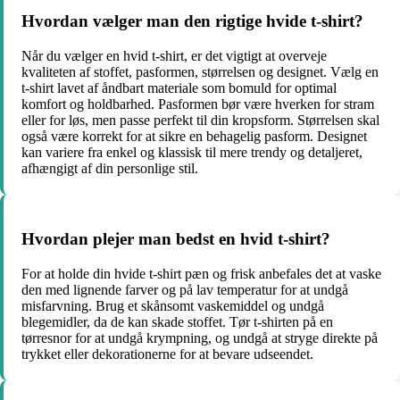
Hvordan vælger man den rigtige hvide t-shirt?
Når du vælger en hvid t-shirt, er det vigtigt at overveje
kvaliteten af stoffet, pasformen, størrelsen og designet. Vælg en
t-shirt lavet af åndbart materiale som bomuld for optimal
komfort og holdbarhed. Pasformen bør være hverken for stram
eller for løs, men passe perfekt til din kropsform. Størrelsen skal
også være korrekt for at sikre en behagelig pasform. Designet
kan variere fra enkel og klassisk til mere trendy og detaljeret,
afhængigt af din personlige stil.
Hvordan plejer man bedst en hvid t-shirt?
For at holde din hvide t-shirt pæn og frisk anbefales det at vaske
den med lignende farver og på lav temperatur for at undgå
misfarvning. Brug et skånsomt vaskemiddel og undgå
blegemidler, da de kan skade stoffet. Tør t-shirten på en
tørresnor for at undgå krympning, og undgå at stryge direkte på
trykket eller dekorationerne for at bevare udseendet.