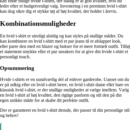
kan finde billige hvide t-shirts, der stadig er af god kvalitet, hvis du
leder efter et budgetvenligt valg. Investering i en premium hvid t-shirt
kan dog sikre dig et stykke tøj af høj kvalitet, der holder i årevis.
Kombinationsmuligheder
En hvid t-shirt er utroligt alsidig og kan styles på utallige måder. Du
kan kombinere en hvid t-shirt med et par jeans til et afslappet look,
eller parre den med en blazer og bukser for et mere formelt outfit. Tilføj
et statement smykke eller et par sneakers for at give din hvide t-shirt et
personligt touch.
Opsummering
Hvide t-shirts er en uundværlig del af enhver garderobe. Uanset om du
er på udkig efter en hvid t-shirt herre, en hvid t-shirt dame eller bare en
klassisk hvid t-shirt, er der utallige muligheder at vælge imellem. Vælg
en hvid t-shirt af høj kvalitet, den rigtige pasform og stil den på din
egen unikke måde for at skabe dit perfekte outfit.
Der er garanteret en hvid t-shirt derude, der passer til din personlige stil
og behov!