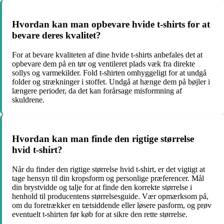
Hvordan kan man opbevare hvide t-shirts for at
bevare deres kvalitet?
For at bevare kvaliteten af dine hvide t-shirts anbefales det at
opbevare dem på en tør og ventileret plads væk fra direkte
sollys og varmekilder. Fold t-shirten omhyggeligt for at undgå
folder og strækninger i stoffet. Undgå at hænge dem på bøjler i
længere perioder, da det kan forårsage misformning af
skuldrene.
Hvordan kan man finde den rigtige størrelse
hvid t-shirt?
Når du finder den rigtige størrelse hvid t-shirt, er det vigtigt at
tage hensyn til din kropsform og personlige præferencer. Mål
din brystvidde og talje for at finde den korrekte størrelse i
henhold til producentens størrelsesguide. Vær opmærksom på,
om du foretrækker en tætsiddende eller løsere pasform, og prøv
eventuelt t-shirten før køb for at sikre den rette størrelse.