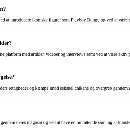
en?
ed at introducere ikoniske figurer som Playboy Bunny og ved at være en
alder?
nline platform med artikler, videoer og interviews samt ved at være aktiv
gelse?
nders rettigheder og kæmpe imod seksuel chikane og overgreb gennem r
e gennem deres magasin og ved at have en omfattende samling af kunst