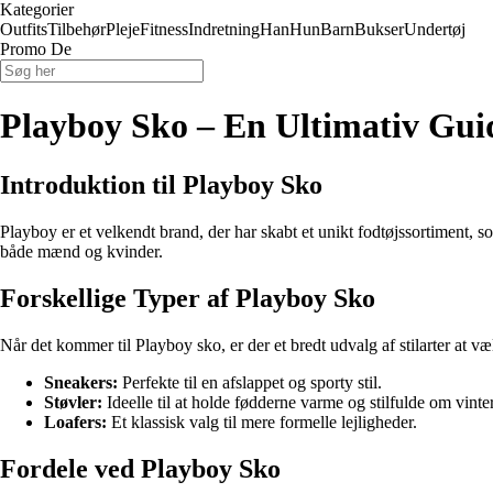
Kategorier
Outfits
Tilbehør
Pleje
Fitness
Indretning
Han
Hun
Barn
Bukser
Undertøj
Promo De
Playboy Sko – En Ultimativ Gui
Introduktion til Playboy Sko
Playboy er et velkendt brand, der har skabt et unikt fodtøjssortiment, s
både mænd og kvinder.
Forskellige Typer af Playboy Sko
Når det kommer til Playboy sko, er der et bredt udvalg af stilarter at 
Sneakers:
Perfekte til en afslappet og sporty stil.
Støvler:
Ideelle til at holde fødderne varme og stilfulde om vinte
Loafers:
Et klassisk valg til mere formelle lejligheder.
Fordele ved Playboy Sko