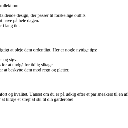
kollektion:
ldende design, der passer til forskellige outfits.
t have på hele dagen.
 i lang tid.
igtigt at pleje dem ordentligt. Her er nogle nyttige tips:
s og støv.
for at undgå for tidlig slitage.
 at beskytte dem mod regn og pletter.
rt og kvalitet. Uanset om du er på udkig efter et par sneakers til en afs
ilføje et strejf af stil til din garderobe!