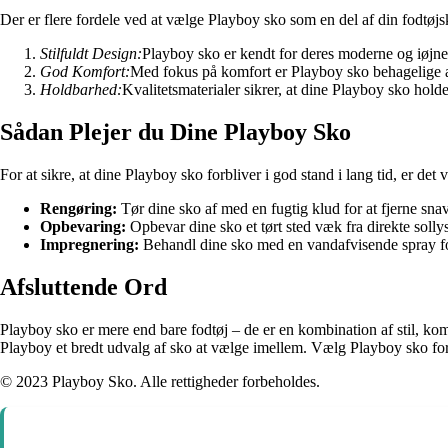
Der er flere fordele ved at vælge Playboy sko som en del af din fodtøjs
Stilfuldt Design:
Playboy sko er kendt for deres moderne og iøjnefa
God Komfort:
Med fokus på komfort er Playboy sko behagelige a
Holdbarhed:
Kvalitetsmaterialer sikrer, at dine Playboy sko holder
Sådan Plejer du Dine Playboy Sko
For at sikre, at dine Playboy sko forbliver i god stand i lang tid, er det v
Rengøring:
Tør dine sko af med en fugtig klud for at fjerne snav
Opbevaring:
Opbevar dine sko et tørt sted væk fra direkte sollys 
Impregnering:
Behandl dine sko med en vandafvisende spray for
Afsluttende Ord
Playboy sko er mere end bare fodtøj – de er en kombination af stil, komfo
Playboy et bredt udvalg af sko at vælge imellem. Vælg Playboy sko for at t
© 2023 Playboy Sko. Alle rettigheder forbeholdes.