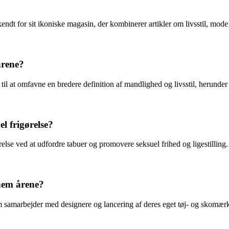
ndt for sit ikoniske magasin, der kombinerer artikler om livsstil, mod
årene?
til at omfavne en bredere definition af mandlighed og livsstil, herunder
l frigørelse?
else ved at udfordre tabuer og promovere seksuel frihed og ligestilling.
nem årene?
 samarbejder med designere og lancering af deres eget tøj- og skomærk