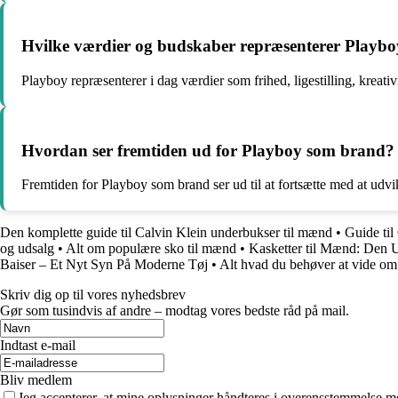
Hvilke værdier og budskaber repræsenterer Playbo
Playboy repræsenterer i dag værdier som frihed, ligestilling, kreati
Hvordan ser fremtiden ud for Playboy som brand?
Fremtiden for Playboy som brand ser ud til at fortsætte med at udvi
Den komplette guide til Calvin Klein underbukser til mænd
•
Guide til
og udsalg
•
Alt om populære sko til mænd
•
Kasketter til Mænd: Den U
Baiser – Et Nyt Syn På Moderne Tøj
•
Alt hvad du behøver at vide om
Skriv dig op til vores nyhedsbrev
Gør som tusindvis af andre – modtag vores bedste råd på mail.
Indtast e-mail
Bliv medlem
Jeg accepterer, at mine oplysninger håndteres i overensstemmelse m