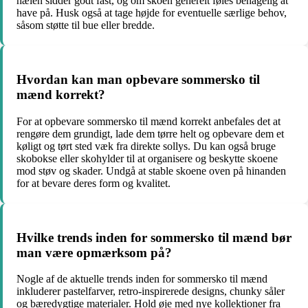
hælen sidder godt fast, og om skoen generelt føles behagelig at
have på. Husk også at tage højde for eventuelle særlige behov,
såsom støtte til bue eller bredde.
Hvordan kan man opbevare sommersko til
mænd korrekt?
For at opbevare sommersko til mænd korrekt anbefales det at
rengøre dem grundigt, lade dem tørre helt og opbevare dem et
køligt og tørt sted væk fra direkte sollys. Du kan også bruge
skobokse eller skohylder til at organisere og beskytte skoene
mod støv og skader. Undgå at stable skoene oven på hinanden
for at bevare deres form og kvalitet.
Hvilke trends inden for sommersko til mænd bør
man være opmærksom på?
Nogle af de aktuelle trends inden for sommersko til mænd
inkluderer pastelfarver, retro-inspirerede designs, chunky såler
og bæredygtige materialer. Hold øje med nye kollektioner fra