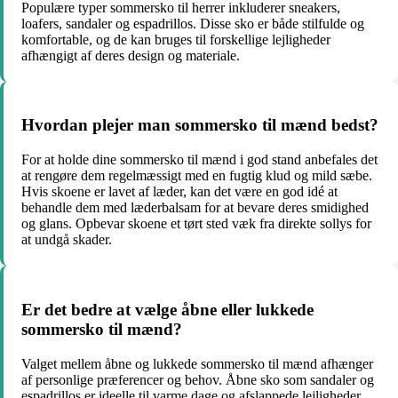
Populære typer sommersko til herrer inkluderer sneakers,
loafers, sandaler og espadrillos. Disse sko er både stilfulde og
komfortable, og de kan bruges til forskellige lejligheder
afhængigt af deres design og materiale.
Hvordan plejer man sommersko til mænd bedst?
For at holde dine sommersko til mænd i god stand anbefales det
at rengøre dem regelmæssigt med en fugtig klud og mild sæbe.
Hvis skoene er lavet af læder, kan det være en god idé at
behandle dem med læderbalsam for at bevare deres smidighed
og glans. Opbevar skoene et tørt sted væk fra direkte sollys for
at undgå skader.
Er det bedre at vælge åbne eller lukkede
sommersko til mænd?
Valget mellem åbne og lukkede sommersko til mænd afhænger
af personlige præferencer og behov. Åbne sko som sandaler og
espadrillos er ideelle til varme dage og afslappede lejligheder,