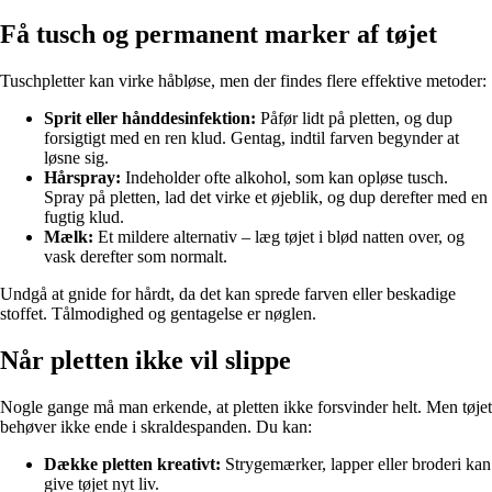
Få tusch og permanent marker af tøjet
Tuschpletter kan virke håbløse, men der findes flere effektive metoder:
Sprit eller hånddesinfektion:
Påfør lidt på pletten, og dup
forsigtigt med en ren klud. Gentag, indtil farven begynder at
løsne sig.
Hårspray:
Indeholder ofte alkohol, som kan opløse tusch.
Spray på pletten, lad det virke et øjeblik, og dup derefter med en
fugtig klud.
Mælk:
Et mildere alternativ – læg tøjet i blød natten over, og
vask derefter som normalt.
Undgå at gnide for hårdt, da det kan sprede farven eller beskadige
stoffet. Tålmodighed og gentagelse er nøglen.
Når pletten ikke vil slippe
Nogle gange må man erkende, at pletten ikke forsvinder helt. Men tøjet
behøver ikke ende i skraldespanden. Du kan:
Dække pletten kreativt:
Strygemærker, lapper eller broderi kan
give tøjet nyt liv.