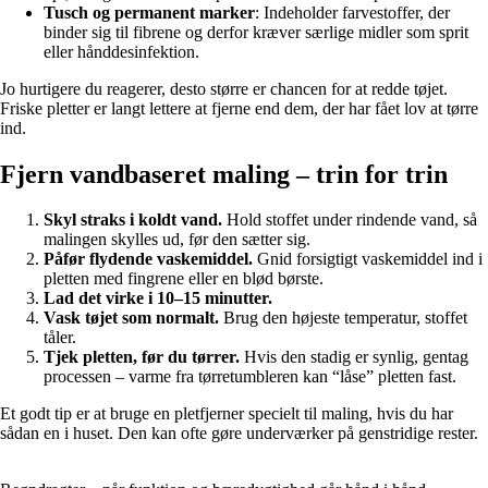
Tusch og permanent marker
: Indeholder farvestoffer, der
binder sig til fibrene og derfor kræver særlige midler som sprit
eller hånddesinfektion.
Jo hurtigere du reagerer, desto større er chancen for at redde tøjet.
Friske pletter er langt lettere at fjerne end dem, der har fået lov at tørre
ind.
Fjern vandbaseret maling – trin for trin
Skyl straks i koldt vand.
Hold stoffet under rindende vand, så
malingen skylles ud, før den sætter sig.
Påfør flydende vaskemiddel.
Gnid forsigtigt vaskemiddel ind i
pletten med fingrene eller en blød børste.
Lad det virke i 10–15 minutter.
Vask tøjet som normalt.
Brug den højeste temperatur, stoffet
tåler.
Tjek pletten, før du tørrer.
Hvis den stadig er synlig, gentag
processen – varme fra tørretumbleren kan “låse” pletten fast.
Et godt tip er at bruge en pletfjerner specielt til maling, hvis du har
sådan en i huset. Den kan ofte gøre underværker på genstridige rester.