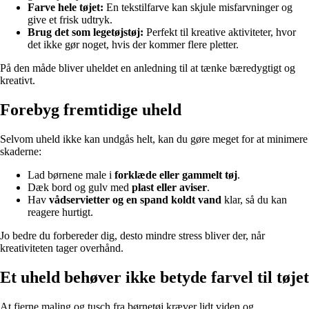
Farve hele tøjet:
En tekstilfarve kan skjule misfarvninger og
give et frisk udtryk.
Brug det som legetøjstøj:
Perfekt til kreative aktiviteter, hvor
det ikke gør noget, hvis der kommer flere pletter.
På den måde bliver uheldet en anledning til at tænke bæredygtigt og
kreativt.
Forebyg fremtidige uheld
Selvom uheld ikke kan undgås helt, kan du gøre meget for at minimere
skaderne:
Lad børnene male i
forklæde eller gammelt tøj
.
Dæk bord og gulv med
plast eller aviser
.
Hav
vådservietter og en spand koldt vand
klar, så du kan
reagere hurtigt.
Jo bedre du forbereder dig, desto mindre stress bliver der, når
kreativiteten tager overhånd.
Et uheld behøver ikke betyde farvel til tøjet
At fjerne maling og tusch fra børnetøj kræver lidt viden og