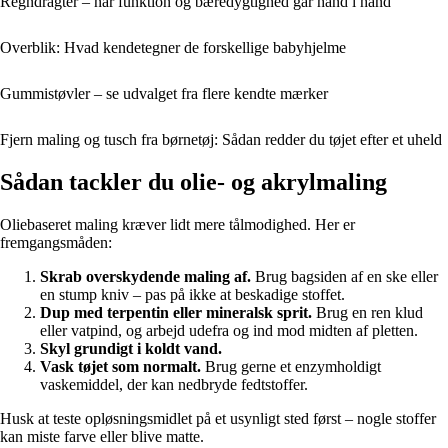
Regndragter – når funktion og bæredygtighed går hånd i hånd
Overblik: Hvad kendetegner de forskellige babyhjelme
Gummistøvler – se udvalget fra flere kendte mærker
Fjern maling og tusch fra børnetøj: Sådan redder du tøjet efter et uheld
Sådan tackler du olie- og akrylmaling
Oliebaseret maling kræver lidt mere tålmodighed. Her er
fremgangsmåden:
Skrab overskydende maling af.
Brug bagsiden af en ske eller
en stump kniv – pas på ikke at beskadige stoffet.
Dup med terpentin eller mineralsk sprit.
Brug en ren klud
eller vatpind, og arbejd udefra og ind mod midten af pletten.
Skyl grundigt i koldt vand.
Vask tøjet som normalt.
Brug gerne et enzymholdigt
vaskemiddel, der kan nedbryde fedtstoffer.
Husk at teste opløsningsmidlet på et usynligt sted først – nogle stoffer
kan miste farve eller blive matte.