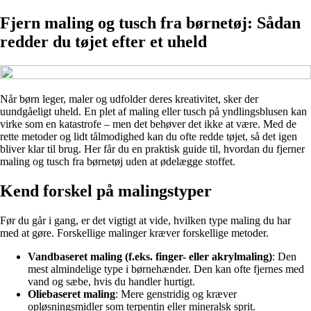
Fjern maling og tusch fra børnetøj: Sådan
redder du tøjet efter et uheld
Når børn leger, maler og udfolder deres kreativitet, sker der
uundgåeligt uheld. En plet af maling eller tusch på yndlingsblusen kan
virke som en katastrofe – men det behøver det ikke at være. Med de
rette metoder og lidt tålmodighed kan du ofte redde tøjet, så det igen
bliver klar til brug. Her får du en praktisk guide til, hvordan du fjerner
maling og tusch fra børnetøj uden at ødelægge stoffet.
Kend forskel på malingstyper
Før du går i gang, er det vigtigt at vide, hvilken type maling du har
med at gøre. Forskellige malinger kræver forskellige metoder.
Vandbaseret maling (f.eks. finger- eller akrylmaling)
: Den
mest almindelige type i børnehænder. Den kan ofte fjernes med
vand og sæbe, hvis du handler hurtigt.
Oliebaseret maling
: Mere genstridig og kræver
opløsningsmidler som terpentin eller mineralsk sprit.