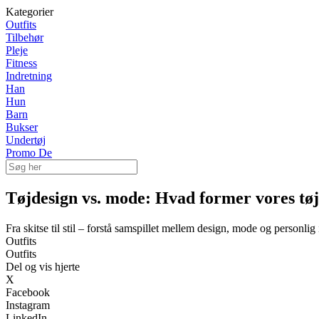
Kategorier
Outfits
Tilbehør
Pleje
Fitness
Indretning
Han
Hun
Barn
Bukser
Undertøj
Promo De
Tøjdesign vs. mode: Hvad former vores tø
Fra skitse til stil – forstå samspillet mellem design, mode og personlig 
Outfits
Outfits
Del og vis hjerte
X
Facebook
Instagram
LinkedIn