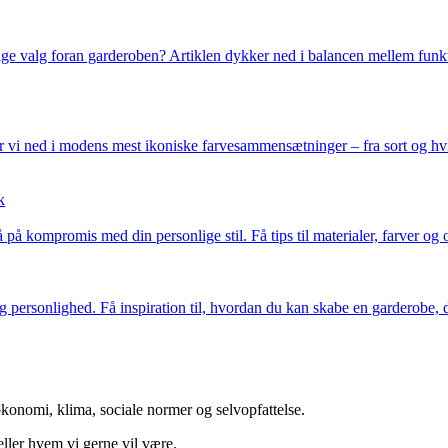
ge valg foran garderoben? Artiklen dykker ned i balancen mellem funkti
ker vi ned i modens mest ikoniske farvesammensætninger – fra sort og hvi
k
 på kompromis med din personlige stil. Få tips til materialer, farver og 
 personlighed. Få inspiration til, hvordan du kan skabe en garderobe, de
konomi, klima, sociale normer og selvopfattelse.
 eller hvem vi gerne vil være.