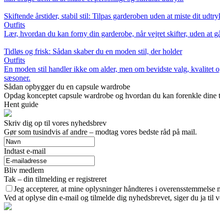
Skiftende årstider, stabil stil: Tilpas garderoben uden at miste dit udtry
Outfits
Lær, hvordan du kan forny din garderobe, når vejret skifter, uden at gå
Tidløs og frisk: Sådan skaber du en moden stil, der holder
Outfits
En moden stil handler ikke om alder, men om bevidste valg, kvalitet og
sæsoner.
Sådan opbygger du en capsule wardrobe
Opdag konceptet capsule wardrobe og hvordan du kan forenkle dine tøj
Hent guide
Skriv dig op til vores nyhedsbrev
Gør som tusindvis af andre – modtag vores bedste råd på mail.
Indtast e-mail
Bliv medlem
Tak – din tilmelding er registreret
Jeg accepterer, at mine oplysninger håndteres i overensstemmelse 
Ved at oplyse din e-mail og tilmelde dig nyhedsbrevet, siger du ja til 