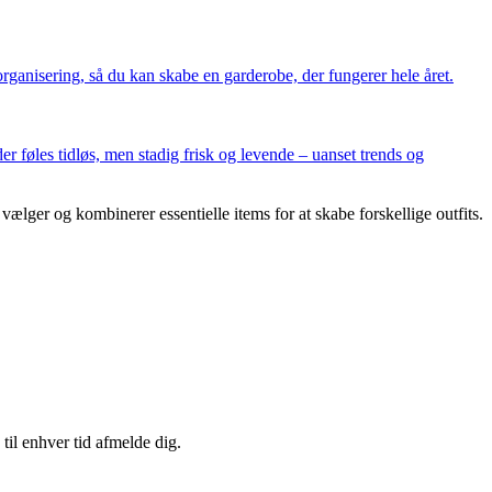
organisering, så du kan skabe en garderobe, der fungerer hele året.
r føles tidløs, men stadig frisk og levende – uanset trends og
ger og kombinerer essentielle items for at skabe forskellige outfits.
til enhver tid afmelde dig.