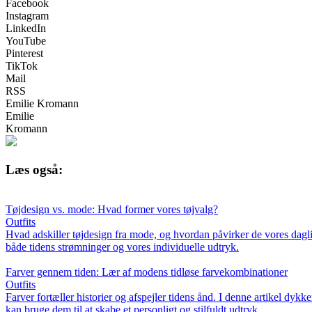
Facebook
Instagram
LinkedIn
YouTube
Pinterest
TikTok
Mail
RSS
Emilie Kromann
Emilie
Kromann
Læs også:
Tøjdesign vs. mode: Hvad former vores tøjvalg?
Outfits
Hvad adskiller tøjdesign fra mode, og hvordan påvirker de vores dagli
både tidens strømninger og vores individuelle udtryk.
Farver gennem tiden: Lær af modens tidløse farvekombinationer
Outfits
Farver fortæller historier og afspejler tidens ånd. I denne artikel dyk
kan bruge dem til at skabe et personligt og stilfuldt udtryk.