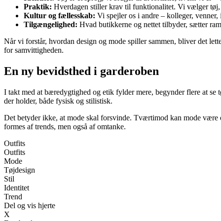
Praktik:
Hverdagen stiller krav til funktionalitet. Vi vælger tøj, d
Kultur og fællesskab:
Vi spejler os i andre – kolleger, venner, 
Tilgængelighed:
Hvad butikkerne og nettet tilbyder, sætter ra
Når vi forstår, hvordan design og mode spiller sammen, bliver det lette
for samvittigheden.
En ny bevidsthed i garderoben
I takt med at bæredygtighed og etik fylder mere, begynder flere at se 
der holder, både fysisk og stilistisk.
Det betyder ikke, at mode skal forsvinde. Tværtimod kan mode være en 
formes af trends, men også af omtanke.
Outfits
Outfits
Mode
Tøjdesign
Stil
Identitet
Trend
Del og vis hjerte
X