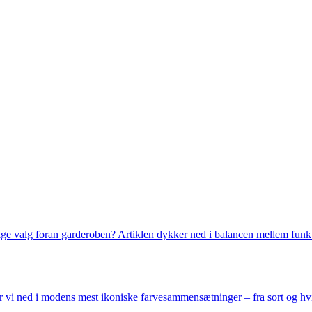
ge valg foran garderoben? Artiklen dykker ned i balancen mellem funkti
ker vi ned i modens mest ikoniske farvesammensætninger – fra sort og hvi