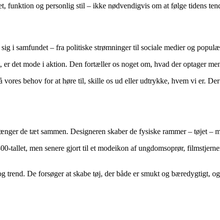
t, funktion og personlig stil – ikke nødvendigvis om at følge tidens ten
sig i samfundet – fra politiske strømninger til sociale medier og populæ
et, er det mode i aktion. Den fortæller os noget om, hvad der optager men
på vores behov for at høre til, skille os ud eller udtrykke, hvem vi er
hænger de tæt sammen. Designeren skaber de fysiske rammer – tøjet – 
1800-tallet, men senere gjort til et modeikon af ungdomsoprør, filmstje
og trend. De forsøger at skabe tøj, der både er smukt og bæredygtigt, 