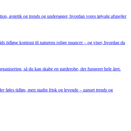
on, æstetik og trends og undersøger, hvordan vores tøjvalg afspejler
ds tidløse kontrast til naturens rolige nuancer – og viser, hvordan du
organisering, så du kan skabe en garderobe, der fungerer hele året.
r føles tidløs, men stadig frisk og levende – uanset trends og