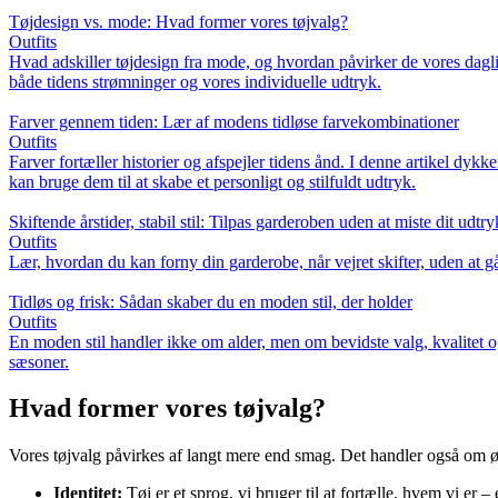
Tøjdesign vs. mode: Hvad former vores tøjvalg?
Outfits
Hvad adskiller tøjdesign fra mode, og hvordan påvirker de vores dagli
både tidens strømninger og vores individuelle udtryk.
Farver gennem tiden: Lær af modens tidløse farvekombinationer
Outfits
Farver fortæller historier og afspejler tidens ånd. I denne artikel dyk
kan bruge dem til at skabe et personligt og stilfuldt udtryk.
Skiftende årstider, stabil stil: Tilpas garderoben uden at miste dit udtry
Outfits
Lær, hvordan du kan forny din garderobe, når vejret skifter, uden at gå
Tidløs og frisk: Sådan skaber du en moden stil, der holder
Outfits
En moden stil handler ikke om alder, men om bevidste valg, kvalitet og
sæsoner.
Hvad former vores tøjvalg?
Vores tøjvalg påvirkes af langt mere end smag. Det handler også om ø
Identitet:
Tøj er et sprog, vi bruger til at fortælle, hvem vi er –