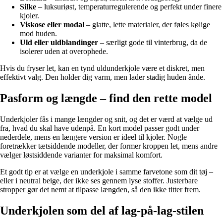
Silke
– luksuriøst, temperaturregulerende og perfekt under finere
kjoler.
Viskose eller modal
– glatte, lette materialer, der føles kølige
mod huden.
Uld eller uldblandinger
– særligt gode til vinterbrug, da de
isolerer uden at overophede.
Hvis du fryser let, kan en tynd uldunderkjole være et diskret, men
effektivt valg. Den holder dig varm, men lader stadig huden ånde.
Pasform og længde – find den rette model
Underkjoler fås i mange længder og snit, og det er værd at vælge ud
fra, hvad du skal have udenpå. En kort model passer godt under
nederdele, mens en længere version er ideel til kjoler. Nogle
foretrækker tætsiddende modeller, der former kroppen let, mens andre
vælger løstsiddende varianter for maksimal komfort.
Et godt tip er at vælge en underkjole i samme farvetone som dit tøj –
eller i neutral beige, der ikke ses gennem lyse stoffer. Justerbare
stropper gør det nemt at tilpasse længden, så den ikke titter frem.
Underkjolen som del af lag-på-lag-stilen