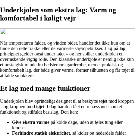
Underkjolen som ekstra lag: Varm og
komfortabel i køligt vejr
Når temperaturen falder, og vinden bider, handler det ikke kun om at
finde den rette frakke eller de varmeste strømpebukser. Lag-på-lag-
princippet gælder også under tøjet – og her spiller underkjolen en
overraskende vigtig rolle. Den klassiske underkjole er nemlig ikke kun
et nostalgisk minde fra bedstemors garderobe, men et praktisk og
komfortabelt lag, der både giver varme, former silhuetten og får tøjet til
at falde smukkere.
Et lag med mange funktioner
Underkjolen blev oprindeligt designet til at beskytte tøjet mod kroppen
– og kroppen mod tøjet. I dag har den fået en renæssance som et
funktionelt og stilfuldt basislag. Den kan:
Give ekstra varme
på kolde dage, uden at føles tung eller
klodset.
Forhindre statisk elektricitet
, så kjoler og nederdele falder