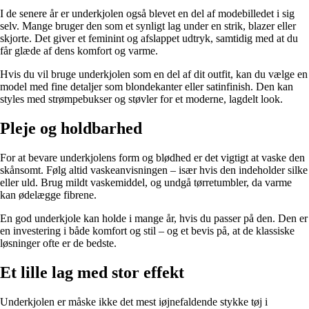
I de senere år er underkjolen også blevet en del af modebilledet i sig
selv. Mange bruger den som et synligt lag under en strik, blazer eller
skjorte. Det giver et feminint og afslappet udtryk, samtidig med at du
får glæde af dens komfort og varme.
Hvis du vil bruge underkjolen som en del af dit outfit, kan du vælge en
model med fine detaljer som blondekanter eller satinfinish. Den kan
styles med strømpebukser og støvler for et moderne, lagdelt look.
Pleje og holdbarhed
For at bevare underkjolens form og blødhed er det vigtigt at vaske den
skånsomt. Følg altid vaskeanvisningen – især hvis den indeholder silke
eller uld. Brug mildt vaskemiddel, og undgå tørretumbler, da varme
kan ødelægge fibrene.
En god underkjole kan holde i mange år, hvis du passer på den. Den er
en investering i både komfort og stil – og et bevis på, at de klassiske
løsninger ofte er de bedste.
Et lille lag med stor effekt
Underkjolen er måske ikke det mest iøjnefaldende stykke tøj i