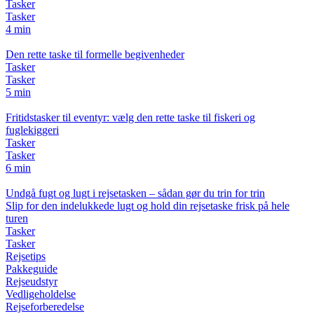
Tasker
Tasker
4 min
Den rette taske til formelle begivenheder
Tasker
Tasker
5 min
Fritidstasker til eventyr: vælg den rette taske til fiskeri og
fuglekiggeri
Tasker
Tasker
6 min
Undgå fugt og lugt i rejsetasken – sådan gør du trin for trin
Slip for den indelukkede lugt og hold din rejsetaske frisk på hele
turen
Tasker
Tasker
Rejsetips
Pakkeguide
Rejseudstyr
Vedligeholdelse
Rejseforberedelse