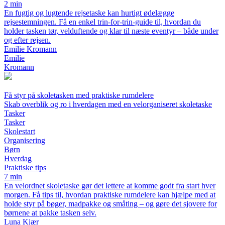
2 min
En fugtig og lugtende rejsetaske kan hurtigt ødelægge
rejsestemningen. Få en enkel trin-for-trin-guide til, hvordan du
holder tasken tør, velduftende og klar til næste eventyr – både under
og efter rejsen.
Emilie Kromann
Emilie
Kromann
Få styr på skoletasken med praktiske rumdelere
Skab overblik og ro i hverdagen med en velorganiseret skoletaske
Tasker
Tasker
Skolestart
Organisering
Børn
Hverdag
Praktiske tips
7 min
En velordnet skoletaske gør det lettere at komme godt fra start hver
morgen. Få tips til, hvordan praktiske rumdelere kan hjælpe med at
holde styr på bøger, madpakke og småting – og gøre det sjovere for
børnene at pakke tasken selv.
Luna Kjær