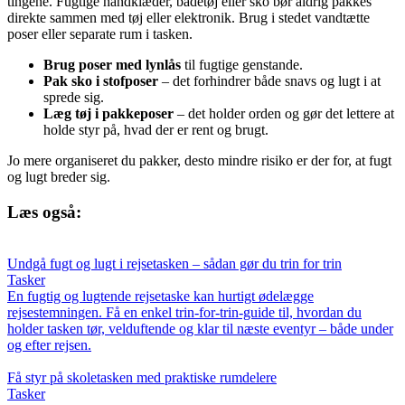
tingene. Fugtige håndklæder, badetøj eller sko bør aldrig pakkes
direkte sammen med tøj eller elektronik. Brug i stedet vandtætte
poser eller separate rum i tasken.
Brug poser med lynlås
til fugtige genstande.
Pak sko i stofposer
– det forhindrer både snavs og lugt i at
sprede sig.
Læg tøj i pakkeposer
– det holder orden og gør det lettere at
holde styr på, hvad der er rent og brugt.
Jo mere organiseret du pakker, desto mindre risiko er der for, at fugt
og lugt breder sig.
Læs også:
Undgå fugt og lugt i rejsetasken – sådan gør du trin for trin
Tasker
En fugtig og lugtende rejsetaske kan hurtigt ødelægge
rejsestemningen. Få en enkel trin-for-trin-guide til, hvordan du
holder tasken tør, velduftende og klar til næste eventyr – både under
og efter rejsen.
Få styr på skoletasken med praktiske rumdelere
Tasker