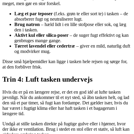
meget, men gør en stor forskel.
Læg et par teposer
(f.eks. grøn te eller sort te) i tasken – de
absorberer fugt og neutraliserer lugt.
Brug natron
– hæld lidt i en lille stofpose eller sok, og læg
den i tasken.
Aktivt kul eller silica-poser
– de suger fugt effektivt og kan
genbruges mange gange.
Tørret lavendel eller cedertræ
– giver en mild, naturlig duft
og modvirker mug.
Disse små hjælpemidler kan ligge i tasken hele rejsen og sørge for,
at den forbliver frisk.
Trin 4: Luft tasken undervejs
Hvis du er på en længere rejse, er det en god idé at lufte tasken
jævnligt. Når du ankommer til et nyt sted, så åbn tasken helt, og lad
den stå et par timer, så fugt kan fordampe. Det gælder især, hvis du
har været i fugtigt klima eller har haft tasken i et bagagerum i
længere tid.
Undgå at stille tasken direkte på fugtige gulve eller i hjørner, hvor
der ikke er ventilation. Brug i stedet en stol eller et stativ, så luft kan