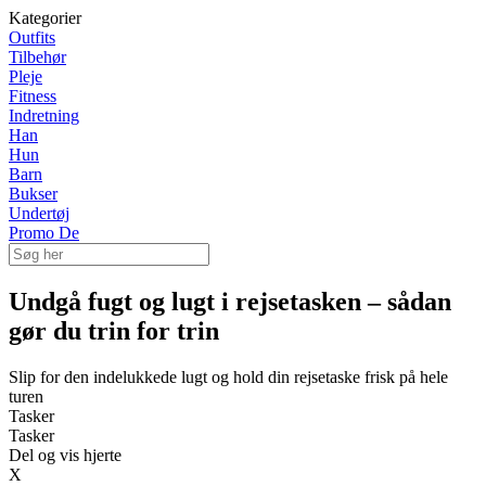
Kategorier
Outfits
Tilbehør
Pleje
Fitness
Indretning
Han
Hun
Barn
Bukser
Undertøj
Promo De
Undgå fugt og lugt i rejsetasken – sådan
gør du trin for trin
Slip for den indelukkede lugt og hold din rejsetaske frisk på hele
turen
Tasker
Tasker
Del og vis hjerte
X