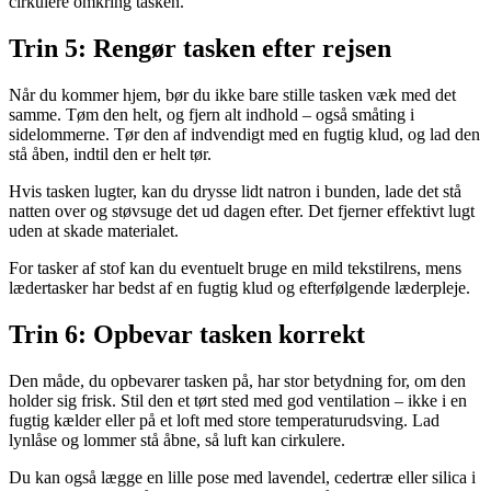
cirkulere omkring tasken.
Trin 5: Rengør tasken efter rejsen
Når du kommer hjem, bør du ikke bare stille tasken væk med det
samme. Tøm den helt, og fjern alt indhold – også småting i
sidelommerne. Tør den af indvendigt med en fugtig klud, og lad den
stå åben, indtil den er helt tør.
Hvis tasken lugter, kan du drysse lidt natron i bunden, lade det stå
natten over og støvsuge det ud dagen efter. Det fjerner effektivt lugt
uden at skade materialet.
For tasker af stof kan du eventuelt bruge en mild tekstilrens, mens
lædertasker har bedst af en fugtig klud og efterfølgende læderpleje.
Trin 6: Opbevar tasken korrekt
Den måde, du opbevarer tasken på, har stor betydning for, om den
holder sig frisk. Stil den et tørt sted med god ventilation – ikke i en
fugtig kælder eller på et loft med store temperaturudsving. Lad
lynlåse og lommer stå åbne, så luft kan cirkulere.
Du kan også lægge en lille pose med lavendel, cedertræ eller silica i