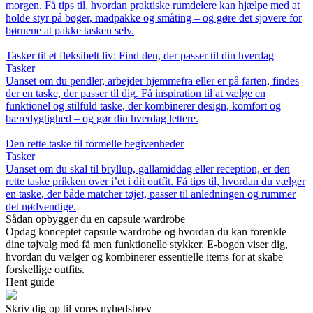
morgen. Få tips til, hvordan praktiske rumdelere kan hjælpe med at
holde styr på bøger, madpakke og småting – og gøre det sjovere for
børnene at pakke tasken selv.
Tasker til et fleksibelt liv: Find den, der passer til din hverdag
Tasker
Uanset om du pendler, arbejder hjemmefra eller er på farten, findes
der en taske, der passer til dig. Få inspiration til at vælge en
funktionel og stilfuld taske, der kombinerer design, komfort og
bæredygtighed – og gør din hverdag lettere.
Den rette taske til formelle begivenheder
Tasker
Uanset om du skal til bryllup, gallamiddag eller reception, er den
rette taske prikken over i’et i dit outfit. Få tips til, hvordan du vælger
en taske, der både matcher tøjet, passer til anledningen og rummer
det nødvendige.
Sådan opbygger du en capsule wardrobe
Opdag konceptet capsule wardrobe og hvordan du kan forenkle
dine tøjvalg med få men funktionelle stykker. E-bogen viser dig,
hvordan du vælger og kombinerer essentielle items for at skabe
forskellige outfits.
Hent guide
Skriv dig op til vores nyhedsbrev