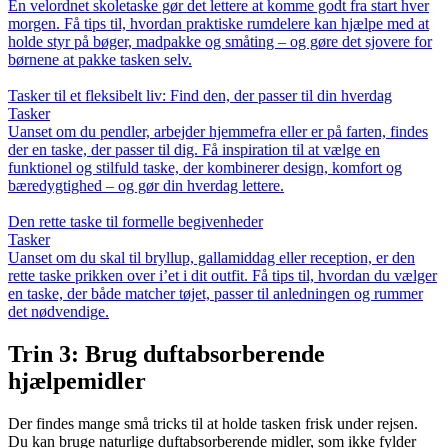
En velordnet skoletaske gør det lettere at komme godt fra start hver
morgen. Få tips til, hvordan praktiske rumdelere kan hjælpe med at
holde styr på bøger, madpakke og småting – og gøre det sjovere for
børnene at pakke tasken selv.
Tasker til et fleksibelt liv: Find den, der passer til din hverdag
Tasker
Uanset om du pendler, arbejder hjemmefra eller er på farten, findes
der en taske, der passer til dig. Få inspiration til at vælge en
funktionel og stilfuld taske, der kombinerer design, komfort og
bæredygtighed – og gør din hverdag lettere.
Den rette taske til formelle begivenheder
Tasker
Uanset om du skal til bryllup, gallamiddag eller reception, er den
rette taske prikken over i’et i dit outfit. Få tips til, hvordan du vælger
en taske, der både matcher tøjet, passer til anledningen og rummer
det nødvendige.
Trin 3: Brug duftabsorberende
hjælpemidler
Der findes mange små tricks til at holde tasken frisk under rejsen.
Du kan bruge naturlige duftabsorberende midler, som ikke fylder