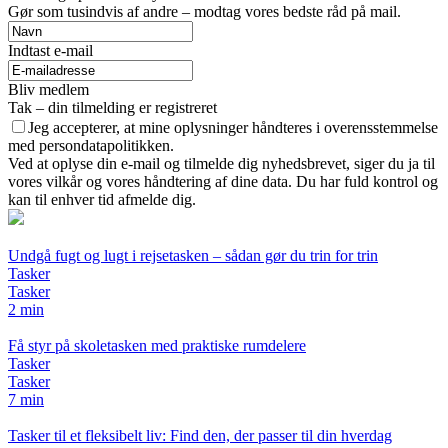
Gør som tusindvis af andre – modtag vores bedste råd på mail.
Indtast e-mail
Bliv medlem
Tak – din tilmelding er registreret
Jeg accepterer, at mine oplysninger håndteres i overensstemmelse
med persondatapolitikken.
Ved at oplyse din e-mail og tilmelde dig nyhedsbrevet, siger du ja til
vores vilkår og vores håndtering af dine data. Du har fuld kontrol og
kan til enhver tid afmelde dig.
Undgå fugt og lugt i rejsetasken – sådan gør du trin for trin
Tasker
Tasker
2 min
Få styr på skoletasken med praktiske rumdelere
Tasker
Tasker
7 min
Tasker til et fleksibelt liv: Find den, der passer til din hverdag