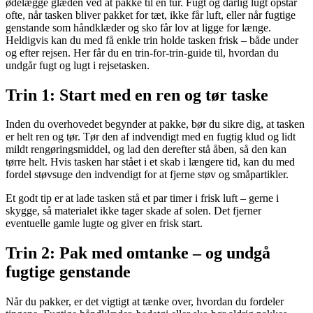
ødelægge glæden ved at pakke til en tur. Fugt og dårlig lugt opstår
ofte, når tasken bliver pakket for tæt, ikke får luft, eller når fugtige
genstande som håndklæder og sko får lov at ligge for længe.
Heldigvis kan du med få enkle trin holde tasken frisk – både under
og efter rejsen. Her får du en trin-for-trin-guide til, hvordan du
undgår fugt og lugt i rejsetasken.
Trin 1: Start med en ren og tør taske
Inden du overhovedet begynder at pakke, bør du sikre dig, at tasken
er helt ren og tør. Tør den af indvendigt med en fugtig klud og lidt
mildt rengøringsmiddel, og lad den derefter stå åben, så den kan
tørre helt. Hvis tasken har stået i et skab i længere tid, kan du med
fordel støvsuge den indvendigt for at fjerne støv og småpartikler.
Et godt tip er at lade tasken stå et par timer i frisk luft – gerne i
skygge, så materialet ikke tager skade af solen. Det fjerner
eventuelle gamle lugte og giver en frisk start.
Trin 2: Pak med omtanke – og undgå
fugtige genstande
Når du pakker, er det vigtigt at tænke over, hvordan du fordeler