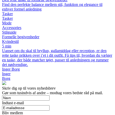
Find den perfekte balance mellem stil, funktion og elegance til
enhver formel anledning
Tasker
Tasker
Mode
Accessories
Stilguide
Formelle begivenheder
Kvindestil
5 min
Uanset om du skal til bryllup, gallamiddag eller reception, er den
rette taske prikken over i’et i dit outfit. Få tips til, hvordan du vælger
en taske, der både matcher tøjet, passer til anledningen og rummer
det nødvendige.
Inger Borg
Inger
Borg
Skriv dig op til vores nyhedsbrev
Gør som tusindvis af andre – modtag vores bedste råd på mail.
Indtast e-mail
Bliv medlem