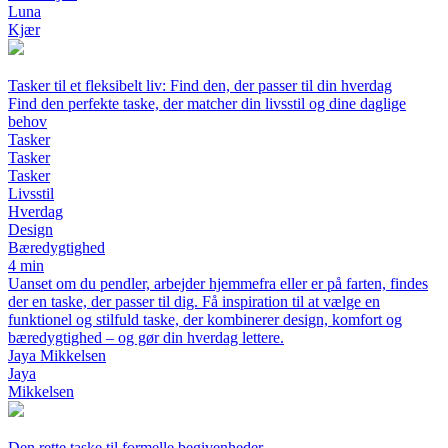
Luna
Kjær
Tasker til et fleksibelt liv: Find den, der passer til din hverdag
Find den perfekte taske, der matcher din livsstil og dine daglige
behov
Tasker
Tasker
Tasker
Livsstil
Hverdag
Design
Bæredygtighed
4 min
Uanset om du pendler, arbejder hjemmefra eller er på farten, findes
der en taske, der passer til dig. Få inspiration til at vælge en
funktionel og stilfuld taske, der kombinerer design, komfort og
bæredygtighed – og gør din hverdag lettere.
Jaya Mikkelsen
Jaya
Mikkelsen
Den rette taske til formelle begivenheder