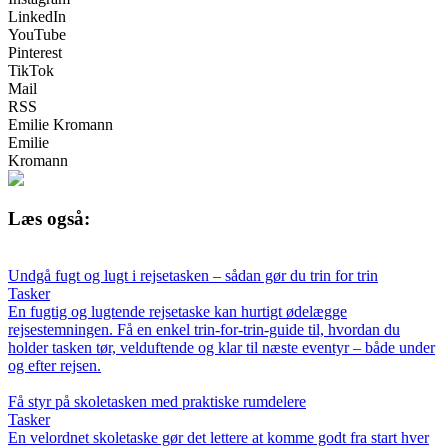
LinkedIn
YouTube
Pinterest
TikTok
Mail
RSS
Emilie Kromann
Emilie
Kromann
Læs også:
Undgå fugt og lugt i rejsetasken – sådan gør du trin for trin
Tasker
En fugtig og lugtende rejsetaske kan hurtigt ødelægge
rejsestemningen. Få en enkel trin-for-trin-guide til, hvordan du
holder tasken tør, velduftende og klar til næste eventyr – både under
og efter rejsen.
Få styr på skoletasken med praktiske rumdelere
Tasker
En velordnet skoletaske gør det lettere at komme godt fra start hver