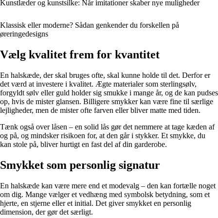
Kunstlæder og kunstsilke: Når imitationer skaber nye muligheder
Klassisk eller moderne? Sådan genkender du forskellen på
øreringedesigns
Vælg kvalitet frem for kvantitet
En halskæde, der skal bruges ofte, skal kunne holde til det. Derfor er
det værd at investere i kvalitet. Ægte materialer som sterlingsølv,
forgyldt sølv eller guld holder sig smukke i mange år, og de kan pudses
op, hvis de mister glansen. Billigere smykker kan være fine til særlige
lejligheder, men de mister ofte farven eller bliver matte med tiden.
Tænk også over låsen – en solid lås gør det nemmere at tage kæden af
og på, og mindsker risikoen for, at den går i stykker. Et smykke, du
kan stole på, bliver hurtigt en fast del af din garderobe.
Smykket som personlig signatur
En halskæde kan være mere end et modevalg – den kan fortælle noget
om dig. Mange vælger et vedhæng med symbolsk betydning, som et
hjerte, en stjerne eller et initial. Det giver smykket en personlig
dimension, der gør det særligt.