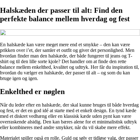
Halskæden der passer til alt: Find den
perfekte balance mellem hverdag og fest
En halskæde kan være meget mere end et smykke – den kan være
prikken over i’et, der samler et outfit og giver det personlighed. Men
hvordan finder man den halskæde, der både fungerer til jeans og T-
shirt og til den lille sorte kjole? Det handler om at finde den rette
balance mellem enkelthed, kvalitet og udtryk. Her får du inspiration til,
hvordan du vælger en halskæde, der passer til alt – og som du kan
bruge igen og igen.
Enkelthed er nøglen
Når du leder efter en halskæde, der skal kunne bruges til både hverdag
og fest, er det en god idé at starte med et enkelt design. En tynd kæde
med et diskret vedhæng eller en klassisk kæde uden pynt kan være
overraskende alsidig. Den kan bæres alene for et minimalistisk udtryk
eller kombineres med andre smykker, når du vil skabe mere effekt.
Materialet spiller også en rolle. Guld og sølv er tidløse valg, der passer