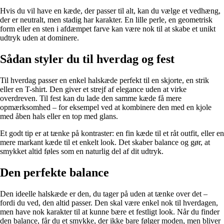
Hvis du vil have en kæde, der passer til alt, kan du vælge et vedhæng,
der er neutralt, men stadig har karakter. En lille perle, en geometrisk
form eller en sten i afdæmpet farve kan være nok til at skabe et unikt
udtryk uden at dominere.
Sådan styler du til hverdag og fest
Til hverdag passer en enkel halskæde perfekt til en skjorte, en strik
eller en T-shirt. Den giver et strejf af elegance uden at virke
overdreven. Til fest kan du lade den samme kæde få mere
opmærksomhed – for eksempel ved at kombinere den med en kjole
med åben hals eller en top med glans.
Et godt tip er at tænke på kontraster: en fin kæde til et råt outfit, eller en
mere markant kæde til et enkelt look. Det skaber balance og gør, at
smykket altid føles som en naturlig del af dit udtryk.
Den perfekte balance
Den ideelle halskæde er den, du tager på uden at tænke over det –
fordi du ved, den altid passer. Den skal være enkel nok til hverdagen,
men have nok karakter til at kunne bære et festligt look. Når du finder
den balance, får du et smykke, der ikke bare følger moden, men bliver