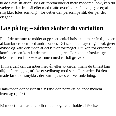
til de fleste stilarter. Hvis du foretrækker et mere moderne look, kan du
vælge en kæde i stål eller med matte overflader. Det vigtigste er, at
smykket føles som dig – for det er den personlige stil, der gør det
elegant.
Lag på lag – sådan skaber du variation
En af de nemmeste måder at gøre en enkel halskæde mere festlig på er
at kombinere den med andre kæder. Det såkaldte “layering”-look giver
dybde og karakter, uden at det bliver for meget. Du kan for eksempel
kombinere en kort kæde med en længere, eller blande forskellige
teksturer – en fin kæde sammen med en lidt grovere.
Til hverdag kan du nøjes med én eller to kæder, mens du til fest kan
tilføje flere lag og måske et vedhæng med sten eller perler. På den
måde får du et smykke, der kan tilpasses enhver anledning.
Halskæden der passer til alt: Find den perfekte balance mellem
hverdag og fest
Få modet til at bære hat eller hue – og lær at holde af følelsen