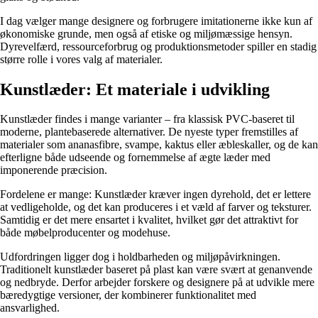
I dag vælger mange designere og forbrugere imitationerne ikke kun af
økonomiske grunde, men også af etiske og miljømæssige hensyn.
Dyrevelfærd, ressourceforbrug og produktionsmetoder spiller en stadig
større rolle i vores valg af materialer.
Kunstlæder: Et materiale i udvikling
Kunstlæder findes i mange varianter – fra klassisk PVC-baseret til
moderne, plantebaserede alternativer. De nyeste typer fremstilles af
materialer som ananasfibre, svampe, kaktus eller æbleskaller, og de kan
efterligne både udseende og fornemmelse af ægte læder med
imponerende præcision.
Fordelene er mange: Kunstlæder kræver ingen dyrehold, det er lettere
at vedligeholde, og det kan produceres i et væld af farver og teksturer.
Samtidig er det mere ensartet i kvalitet, hvilket gør det attraktivt for
både møbelproducenter og modehuse.
Udfordringen ligger dog i holdbarheden og miljøpåvirkningen.
Traditionelt kunstlæder baseret på plast kan være svært at genanvende
og nedbryde. Derfor arbejder forskere og designere på at udvikle mere
bæredygtige versioner, der kombinerer funktionalitet med
ansvarlighed.