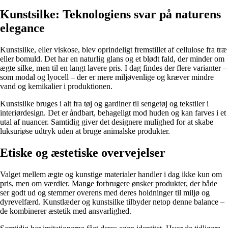
Kunstsilke: Teknologiens svar på naturens
elegance
Kunstsilke, eller viskose, blev oprindeligt fremstillet af cellulose fra træ
eller bomuld. Det har en naturlig glans og et blødt fald, der minder om
ægte silke, men til en langt lavere pris. I dag findes der flere varianter –
som modal og lyocell – der er mere miljøvenlige og kræver mindre
vand og kemikalier i produktionen.
Kunstsilke bruges i alt fra tøj og gardiner til sengetøj og tekstiler i
interiørdesign. Det er åndbart, behageligt mod huden og kan farves i et
utal af nuancer. Samtidig giver det designere mulighed for at skabe
luksuriøse udtryk uden at bruge animalske produkter.
Etiske og æstetiske overvejelser
Valget mellem ægte og kunstige materialer handler i dag ikke kun om
pris, men om værdier. Mange forbrugere ønsker produkter, der både
ser godt ud og stemmer overens med deres holdninger til miljø og
dyrevelfærd. Kunstlæder og kunstsilke tilbyder netop denne balance –
de kombinerer æstetik med ansvarlighed.