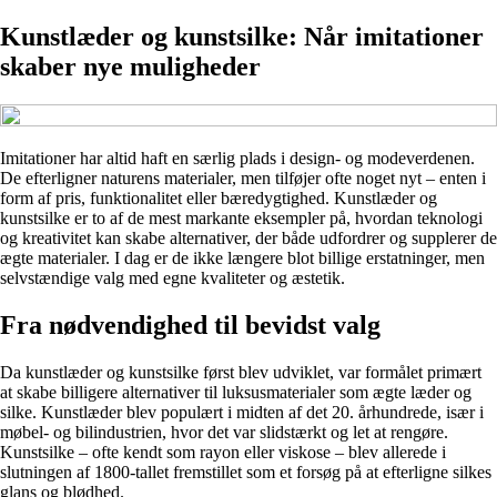
Kunstlæder og kunstsilke: Når imitationer
skaber nye muligheder
Imitationer har altid haft en særlig plads i design- og modeverdenen.
De efterligner naturens materialer, men tilføjer ofte noget nyt – enten i
form af pris, funktionalitet eller bæredygtighed. Kunstlæder og
kunstsilke er to af de mest markante eksempler på, hvordan teknologi
og kreativitet kan skabe alternativer, der både udfordrer og supplerer de
ægte materialer. I dag er de ikke længere blot billige erstatninger, men
selvstændige valg med egne kvaliteter og æstetik.
Fra nødvendighed til bevidst valg
Da kunstlæder og kunstsilke først blev udviklet, var formålet primært
at skabe billigere alternativer til luksusmaterialer som ægte læder og
silke. Kunstlæder blev populært i midten af det 20. århundrede, især i
møbel- og bilindustrien, hvor det var slidstærkt og let at rengøre.
Kunstsilke – ofte kendt som rayon eller viskose – blev allerede i
slutningen af 1800-tallet fremstillet som et forsøg på at efterligne silkes
glans og blødhed.