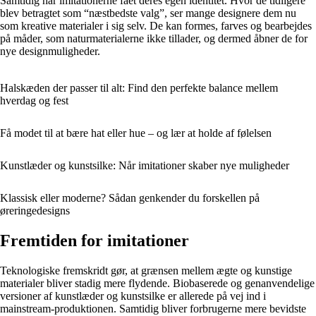
Samtidig har imitationerne fået deres egen identitet. Hvor de tidligere
blev betragtet som “næstbedste valg”, ser mange designere dem nu
som kreative materialer i sig selv. De kan formes, farves og bearbejdes
på måder, som naturmaterialerne ikke tillader, og dermed åbner de for
nye designmuligheder.
Halskæden der passer til alt: Find den perfekte balance mellem
hverdag og fest
Få modet til at bære hat eller hue – og lær at holde af følelsen
Kunstlæder og kunstsilke: Når imitationer skaber nye muligheder
Klassisk eller moderne? Sådan genkender du forskellen på
øreringedesigns
Fremtiden for imitationer
Teknologiske fremskridt gør, at grænsen mellem ægte og kunstige
materialer bliver stadig mere flydende. Biobaserede og genanvendelige
versioner af kunstlæder og kunstsilke er allerede på vej ind i
mainstream-produktionen. Samtidig bliver forbrugerne mere bevidste